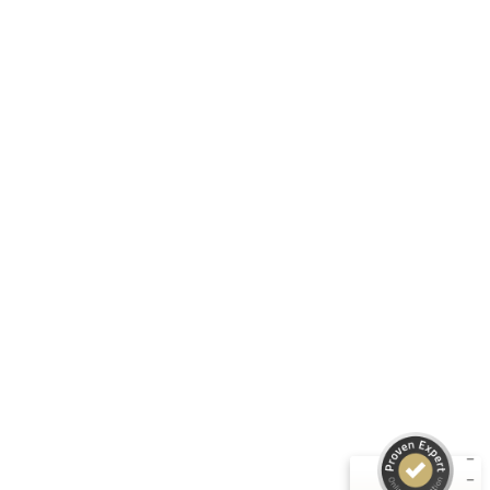
Details
Folge uns:
RASTI GMBH
Unternehmen
Informationen
Produkte
Kundenbewertungen und Erfahrungen zu
RASTI
Rechtliches
SEHR GUT
%
100
Empfehlungen auf
ProvenExpert.com
5,00
/
4,67
3