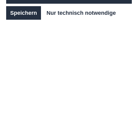
aus geölter Robinie.
Speichern
Nur technisch notwendige
Die Befestigungsoptionen reichen vom
Einbetonieren über das Aufschrauben bis zur
mobilen Aufstellung. Die Lieferung erfolgt zerlegt,
sodass eine einfache Montage vor Ort möglich ist.
Anzahl
Stückpreis
1.423,00 €*
Bis
1
1.332,00 €*
Bis
2
1.344,00 €*
Bis
4
1.290,00 €*
Bis
9
1.271,00 €*
Ab
10
zzgl. 19% MwSt. / Brutto: 2.794,12 €