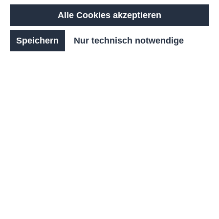
Alle Cookies akzeptieren
Farbe Türen:
Feuerrot RAL 3000
Speichern
Nur technisch notwendige
Produkt Anfrage
➜ Zubehör
Produktnummer:
FE20007
E-Bike-Ladestation – Sichere Ladelösung für E-
Bikes, Pedelecs und mehr
Unsere hochwertige E-Bike-Ladestation bietet mit 8
großzügigen Fächern und integrierten