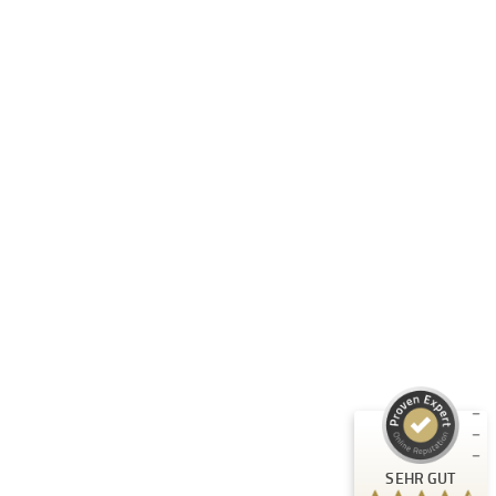
Folge uns:
RASTI GMBH
Unternehmen
Informationen
Produkte
Kundenbewertungen und Erfahrungen zu
RASTI
Rechtliches
SEHR GUT
%
100
Empfehlungen auf
ProvenExpert.com
5,00
/
4,67
3
Bewertungen auf ProvenExpert.com
SEHR GUT