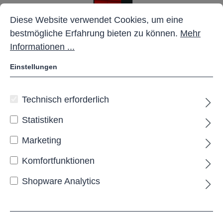
Cookie-Voreinstellungen
Diese Website verwendet Cookies, um eine bestmöglich
Diese Website verwendet Cookies, um eine
bestmögliche Erfahrung bieten zu können.
Mehr
Informationen ...
Einstellungen
Outdoor-Ladestation mit 8
Technisch erforderlich
Fächern
Statistiken
Marketing
Lieferzeit: Projektbezogen
Komfortfunktionen
Shopware Analytics
Schließmechanismus:
Zylinderschloss
Farbe Korpus:
Anthrazit RAL 7016