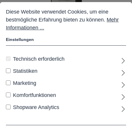
Cookie-Voreinstellungen
Diese Website verwendet Cookies, um eine bestmöglich
Diese Website verwendet Cookies, um eine
bestmögliche Erfahrung bieten zu können.
Mehr
Informationen ...
Einstellungen
Outdoor-Ladestation mit 12
Technisch erforderlich
Fächern
Statistiken
Marketing
Lieferzeit: Projektbezogen
Komfortfunktionen
Shopware Analytics
Schließmechanismus:
Münzpfandschloss
Farbe Korpus:
Anthrazit RAL 7016