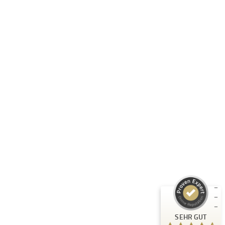
Folge uns:
RASTI GMBH
Unternehmen
Informationen
Produkte
Kundenbewertungen und Erfahrungen zu
RASTI
Rechtliches
SEHR GUT
%
100
Empfehlungen auf
ProvenExpert.com
5,00
/
4,67
3
Bewertungen auf ProvenExpert.com
SEHR GUT