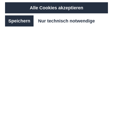
Alle Cookies akzeptieren
Farbe Türen:
Lichtgrau RAL 7035
Speichern
Nur technisch notwendige
Produkt Anfrage
➜ Zubehör
Produktnummer:
FE20039
E-Bike-Ladestation – Sichere Ladelösung für E-
Bikes, Pedelecs und mehr
Unsere hochwertige E-Bike-Ladestation bietet mit 12
großzügigen Fächern und integrierten