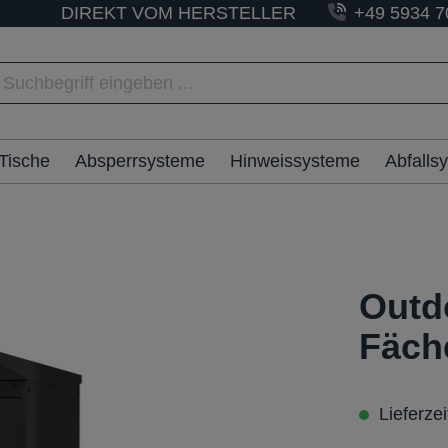
DIREKT VOM HERSTELLER
+49 5934 7
Tische
Absperrsysteme
Hinweissysteme
Abfalls
Outd
Fäch
Lieferze