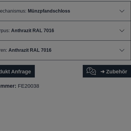
echanismus:
Münzpfandschloss
rpus:
Anthrazit RAL 7016
ren:
Anthrazit RAL 7016
dukt Anfrage
➜ Zubehör
ummer:
FE20038