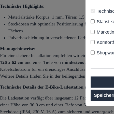
Technische Highlights:
Technisc
Materialstärke Korpus: 1 mm, Türen: 1,5 mm
Statistik
Steckdosen mit optimaler Positionierung für leichtes Ein
Fächern
Marketi
Pulverbeschichtung in verschiedenen Farbvarianten erhäl
Komfort
Montagehinweise:
Shopwar
Für eine sichere Installation empfehlen wir ein Betonfunda
126 x 62 cm
und einer Tiefe von
mindestens 50 cm
. Ein du
Kabelschutzrohr für ein dreiadriges Anschlusskabel (mind. 2,5
Weitere Details finden Sie in der beiliegenden Bedienungsanl
Technische Details der E-Bike-Ladestation mit 1
2
Ladefäc
Speicher
Die Ladestation verfügt über insgesamt 12 Fächer, jedes mit 
einer Höhe von 36,9 cm und einer Tiefe von 60 cm. Jedes Fac
Steckdose (IP54, 230 V, 16 A) zum sicheren und wettergeschü