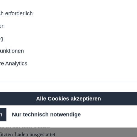
h erforderlich
en
stecken, auch in oberen
ng
tlich
funktionen
e Analytics
ment mit Mindestmaßen von
rchgehendes
 mm²) ist erforderlich.
eitung.
Alle Cookies akzeptieren
hern:
n
Nur technisch notwendige
einer Breite von 40 cm,
h ist mit einer Schuko-
tzten Laden ausgestattet.