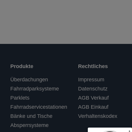
Produkte
Rechtliches
Kundenbewertungen und Erfahrungen zu
Überdachungen
Impressum
RASTI
Fahrradparksysteme
Datenschutz
%
100
SEHR GUT
Parklets
AGB Verkauf
Empfehlungen auf
ProvenExpert.com
5,00
/
4,67
Fahrradservicestationen
AGB Einkauf
Bänke und Tische
Verhaltenskodex
3
Absperrsysteme
Bewertungen auf ProvenExpert.com