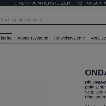
DIREKT VOM HERSTELLER
+49 5934 7
Tische
Absperrsysteme
Hinweissysteme
Abfalls
ONDA
Die
ONDA
praktischer
Sitzplätzen
Platzanfor