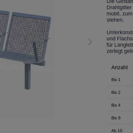
Die Gestal
Drahtgitte
mobil, zum
stehen.
Unterkonst
und Flachst
für Langle
zerlegt gel
Anzahl
Bis
1
Bis
2
Bis
4
Bis
9
Ab
10