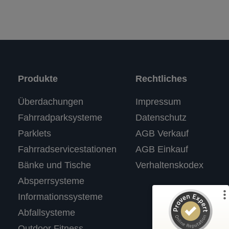
Produkte
Rechtliches
Kundenbewertungen und Erfahrungen zu
Überdachungen
Impressum
RASTI
Fahrradparksysteme
Datenschutz
%
100
SEHR GUT
Parklets
AGB Verkauf
Empfehlungen auf
ProvenExpert.com
5,00
/
4,67
Fahrradservicestationen
AGB Einkauf
Bänke und Tische
Verhaltenskodex
3
Absperrsysteme
Bewertungen auf ProvenExpert.com
Informationssysteme
Abfallsysteme
Profil ansehen
Outdoor Fitness