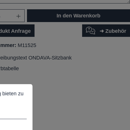
In den Warenkorb
dukt Anfrage
➜ Zubehör
ummer:
M11525
reibungstext ONDAVA-Sitzbank
btabelle
ieten zu können.
Mehr Informationen ...
 bieten zu