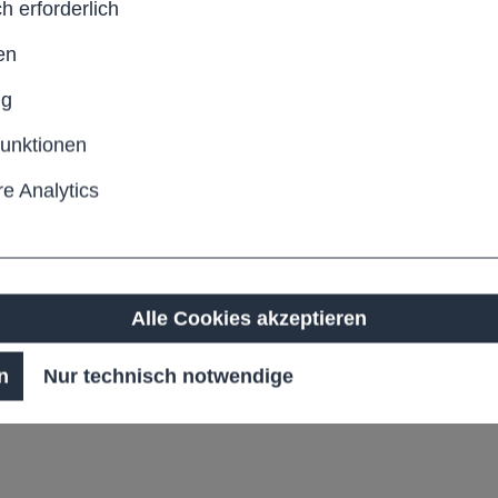
h erforderlich
en
ng
funktionen
e Analytics
Alle Cookies akzeptieren
hichtet in Wunsch-RAL-
 ggf. geölt)
n
Nur technisch notwendige