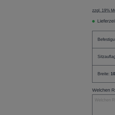
zzgl. 19% Mw
Lieferze
Befestigu
Sitzaufla
Breite:
1
Welchen RA