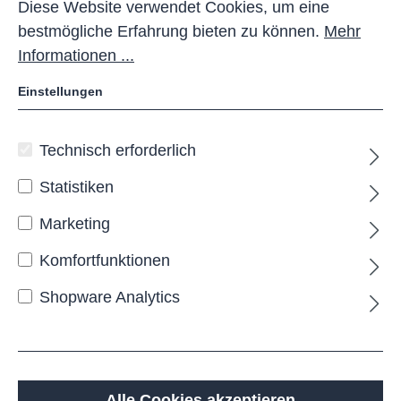
Diese Website verwendet Cookies, um eine
bestmögliche Erfahrung bieten zu können.
Mehr
Informationen ...
Einstellungen
Technisch erforderlich
ONDAVA Sitzbank
Statistiken
Die
ONDAVA
Sitzbank
verbindet modernes,
eckiges Design mit praktischer Vielseitigkeit. Sie ist
Marketing
in Ausführungen mit 2, 3 oder 4 Sitzplätzen
Komfortfunktionen
erhältlich und passt sich flexibel Ihren
Platzanforderungen an.
Shopware Analytics
Die Gestaltung erlaubt die Wahl zwischen
Sitzflächen aus Drahtgitter oder Holz, während
verschiedene Befestigungsarten mobil, zum
Aufschrauben oder Einbetonieren, zur Verfügung
stehen.
Alle Cookies akzeptieren