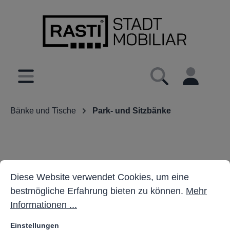
inhalt springen
Bänke und Tische
Park- und Sitzbänke
Cookie-Voreinstellungen
Diese Website verwendet Cookies, um eine bestmöglich
Diese Website verwendet Cookies, um eine
bestmögliche Erfahrung bieten zu können.
Mehr
Informationen ...
Einstellungen