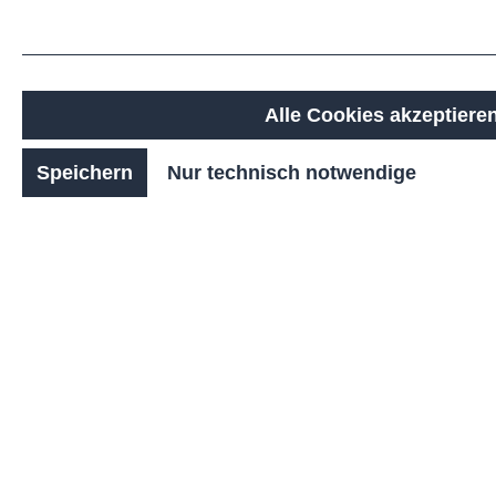
durch hohe
Witterungsbeständigkeit
und langlebige
Verarbeitung. Der
massive Ø 102 mm
Alle Cookies akzeptiere
Rundpfosten bietet
langlebige Qualität
Speichern
Nur technisch notwendige
auch unter
anspruchsvollen
Bedingungen.
Ja nach
Einsatzbedarf ist der
MIRA
wahlweise
feststehend zum
Einbetonieren, zur
Bodenbefestigung
(zum Aufschrauben)
oder herausnehmbar
aus einer
Bodenhülse