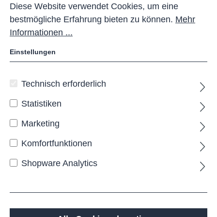
Diese Website verwendet Cookies, um eine
bestmögliche Erfahrung bieten zu können.
Mehr
Informationen ...
Einstellungen
Technisch erforderlich
MEREB Wegesperre
Statistiken
Die
MEREB
Drehsperre
bietet eine solide und
dauerhaft zuverlässige Lösung zur Absicherung
Marketing
von Wegen und Zufahrten. Ihre robuste
Stahlkonstruktion, feuerverzinkt und weiß
Komfortfunktionen
pulverbeschichtet, sorgt für eine hochwertige Optik
und eine hervorragende Beständigkeit gegenüber
Shopware Analytics
Witterung und täglicher Beanspruchung. Die
dezenten Reflexelemente erhöhen die Sichtbarkeit
im Einsatzbereich und unterstützen eine klare
Orientierung.