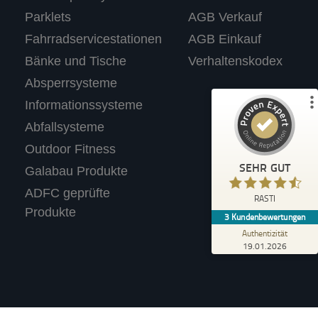
%
100
SEHR GUT
Parklets
AGB Verkauf
Empfehlungen auf
ProvenExpert.com
5,00
/
4,67
Fahrradservicestationen
AGB Einkauf
Bänke und Tische
Verhaltenskodex
3
Absperrsysteme
Bewertungen auf ProvenExpert.com
Informationssysteme
Abfallsysteme
Profil ansehen
Outdoor Fitness
Erfahren Sie mehr über dieses Bewertungssiegel
SEHR GUT
Galabau Produkte
Anonym
ADFC geprüfte
4,40
RASTI
Wir tolle Produkte. Haben für unseren
Produkte
3
Kundenbewertungen
Supermarkt einen Fahrradständer mit
Werbetafel gekauft.
Authentizität
19.01.2026