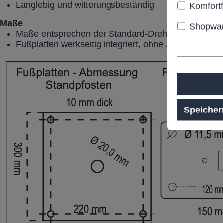
Langlebig und witterungsbeständig
Komfort
Maße
Shopwar
Maße entsprechen der Standard-Drehsperre
Fußplatten werkseitig integriert, ohne Änderung der 
Speicher