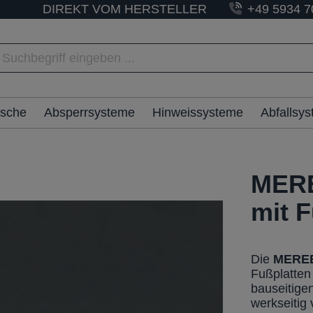
DIREKT VOM HERSTELLER
+49 5934 7
ische
Absperrsysteme
Hinweissysteme
Abfallsy
MERE
mit F
Die
MERE
Fußplatten
bauseitige
werkseitig 