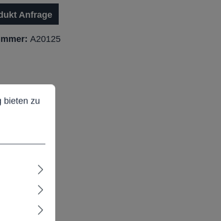
dukt Anfrage
ummer:
A20125
ieten zu können.
Mehr Informationen ...
 bieten zu