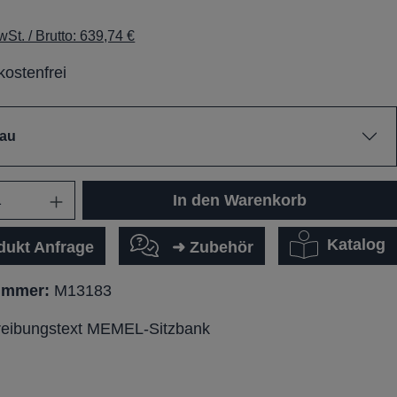
St. / Brutto: 639,74 €
ostenfrei
lau
In den Warenkorb
Katalog
dukt Anfrage
➜ Zubehör
ummer:
M13183
reibungstext MEMEL-Sitzbank