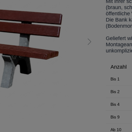
Mit ihrer 
(braun, sch
öffentlich
Die Bank k
(Bodenmonta
Geliefert w
Montageanl
unkomplizie
Anzahl
Bis
1
Bis
2
Bis
4
Bis
9
Ab
10