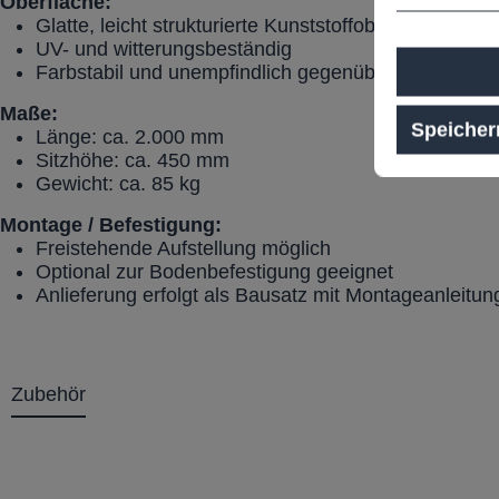
Oberfläche:
Glatte, leicht strukturierte Kunststoffoberfläche
UV- und witterungsbeständig
Farbstabil und unempfindlich gegenüber Feuchtigkei
Maße:
Speicher
Länge: ca. 2.000 mm
Sitzhöhe: ca. 450 mm
Gewicht: ca. 85 kg
Montage / Befestigung:
Freistehende Aufstellung möglich
Optional zur Bodenbefestigung geeignet
Anlieferung erfolgt als Bausatz mit Montageanleitu
Zubehör