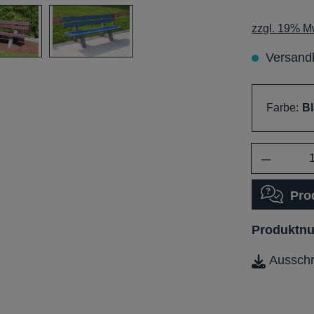
zzgl. 19% Mw
Versandk
Farbe:
B
Anzahl
Pro
Produktn
Aussch