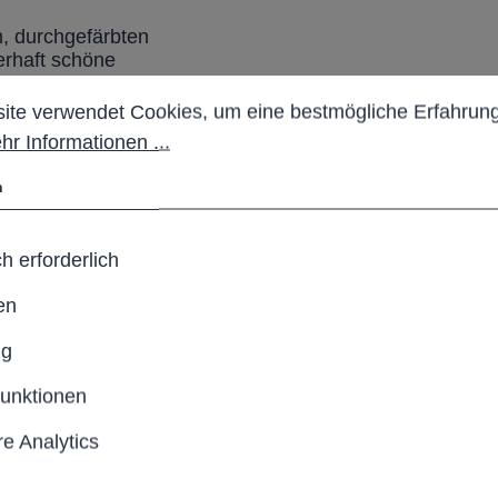
, durchgefärbten
uerhaft schöne
stellungen
 verwendet Cookies, um eine bestmögliche Erfahrung b
ite verwendet Cookies, um eine bestmögliche Erfahrung
hr Informationen ...
n
eitung und
h erforderlich
en
ng
f
funktionen
le Aufstellung
e Analytics