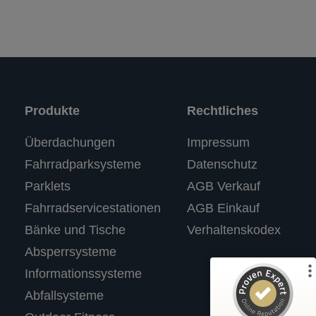
Produkte
Rechtliches
Kundenbewertungen und Erfahrungen zu
Überdachungen
Impressum
RASTI
Fahrradparksysteme
Datenschutz
%
100
SEHR GUT
Parklets
AGB Verkauf
Empfehlungen auf
ProvenExpert.com
5,00
/
4,67
Fahrradservicestationen
AGB Einkauf
Bänke und Tische
Verhaltenskodex
3
Absperrsysteme
Bewertungen auf ProvenExpert.com
Informationssysteme
Abfallsysteme
Profil ansehen