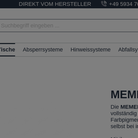
DIREKT VOM HERSTELLER
+49 5934 7
Tische
Absperrsysteme
Hinweissysteme
Abfalls
MEME
Die
MEME
vollständi
Farbpigment
selbst bei 