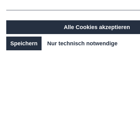
schafft offene,
kommunikative Sitzbereiche.
Die hochwertige Konstruktion
ist speziell für den
Alle Cookies akzeptieren
dauerhaften Einsatz im
Außenbereich entwickelt.
Speichern
Nur technisch notwendige
Robuste Materialien und eine
sorgfältige Verarbeitung
sorgen für Stabilität,
Langlebigkeit und
Widerstandsfähigkeit
gegenüber
Witterungseinflüssen. Die
großzügige Sitzfläche bietet
angenehmen Komfort und
lädt zum kurzen Verweilen
ebenso ein wie zum längeren
Aufenthalt.
Durch das reduzierte Design
ohne Rückenlehne wirkt die