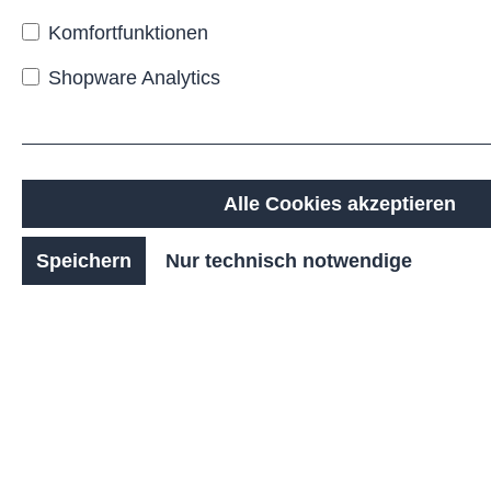
Sitzstruktur, die sich
Komfortfunktionen
besonders gut für Plätze,
Aufenthaltsbereiche oder
Shopware Analytics
zentrale Treffpunkte im
Außenraum eignet.
Durch die geschwungene
Anordnung der einzelnen
Alle Cookies akzeptieren
Module entsteht eine
harmonische Sitzlinie, die
unterschiedliche
Speichern
Nur technisch notwendige
Blickrichtungen ermöglicht
und gleichzeitig eine
kommunikative Atmosphäre
schafft. Nutzer können sich
entlang der Rundung
platzieren und sowohl
miteinander ins Gespräch
kommen als auch den
umgebenden Raum
wahrnehmen. Die Form wirkt