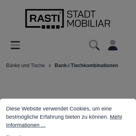
inhalt springen
Bänke und Tische
Bank-/ Tischkombinationen
Cookie-Voreinstellungen
Diese Website verwendet Cookies, um eine bestmöglich
Diese Website verwendet Cookies, um eine
bestmögliche Erfahrung bieten zu können.
Mehr
Informationen ...