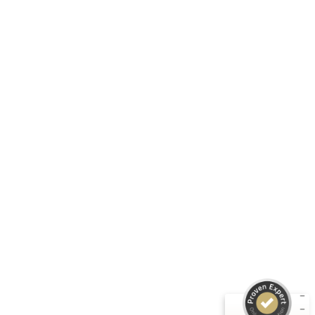
Sitzhöhe ca. 450 mm
Folge uns:
RASTI GMBH
Unternehmen
Informationen
Produkte
Kundenbewertungen und Erfahrungen zu
RASTI
Rechtliches
SEHR GUT
%
100
Empfehlungen auf
ProvenExpert.com
5,00
/
4,67
3