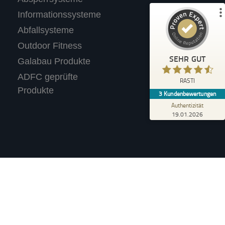
Bewertungen auf ProvenExpert.com
Informationssysteme
Abfallsysteme
Profil ansehen
Outdoor Fitness
Erfahren Sie mehr über dieses Bewertungssiegel
SEHR GUT
Galabau Produkte
Anonym
ADFC geprüfte
4,40
RASTI
Wir tolle Produkte. Haben für unseren
Produkte
3
Kundenbewertungen
Supermarkt einen Fahrradständer mit
Werbetafel gekauft.
Authentizität
19.01.2026
Verkauf an Privatpersonen (i.S.d. §13 BGB).
n, wenn nicht anders angegeben.