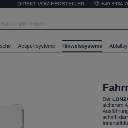
DIREKT VOM HERSTELLER
+49 5934 7
ische
Absperrsysteme
Hinweissysteme
Abfalls
Fahr
Der
LONZA
sicherem Ab
Ausführung 
schafft da
Innenstädt