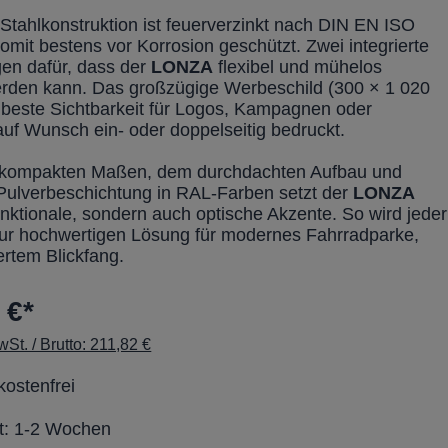
 Stahlkonstruktion ist feuerverzinkt nach DIN EN ISO
omit bestens vor Korrosion geschützt. Zwei integrierte
gen dafür, dass der
LONZA
flexibel und mühelos
erden kann. Das großzügige Werbeschild (300 × 1 020
 beste Sichtbarkeit für Logos, Kampagnen oder
auf Wunsch ein- oder doppelseitig bedruckt.
n kompakten Maßen, dem durchdachten Aufbau und
 Pulverbeschichtung in RAL-Farben setzt der
LONZA
unktionale, sondern auch optische Akzente. So wird jeder
 zur hochwertigen Lösung für modernes Fahrradparke,
ertem Blickfang.
 €*
St. / Brutto: 211,82 €
ostenfrei
it: 1-2 Wochen