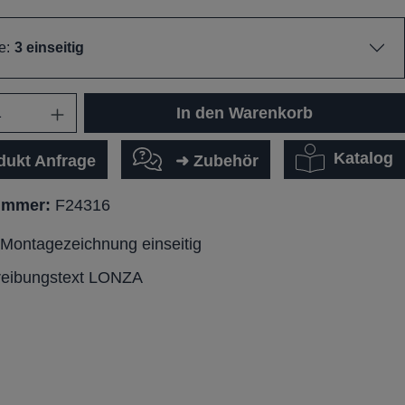
e:
3 einseitig
In den Warenkorb
Katalog
dukt Anfrage
➜ Zubehör
ummer:
F24316
ontagezeichnung einseitig
reibungstext LONZA