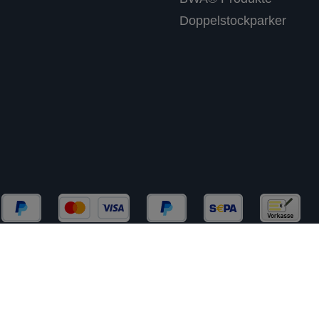
Doppelstockparker
chließlich an Gewerbekunden (B2B) und Behörden. Kein 
rtsteuer zzgl.
Versandkosten
und ggf. Nachnahmegebühre