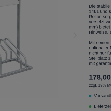
Die stabile
1461 und s
Rollen sor
versetzt w
mm) bietet
Hinweise, 
Mit seine
optionaler
nicht nur f
Stellplatz
mit garanti
178,00
zzgl. 19% Mw
Versandk
Lieferze