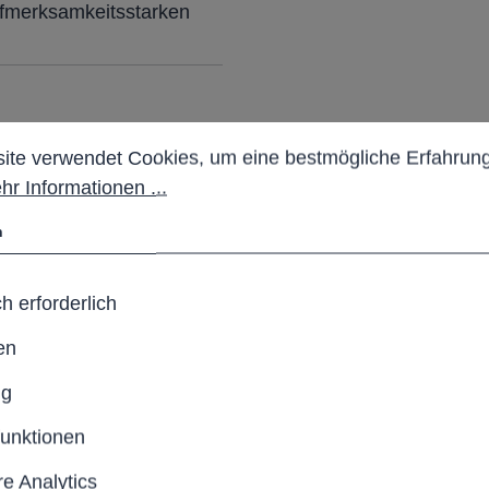
ufmerksamkeitsstarken
stellungen
 verwendet Cookies, um eine bestmögliche Erfahrung b
zweiseitige Ausführung mit
ite verwendet Cookies, um eine bestmögliche Erfahrung
hr Informationen ...
n
h erforderlich
en
)
ng
funktionen
e Analytics