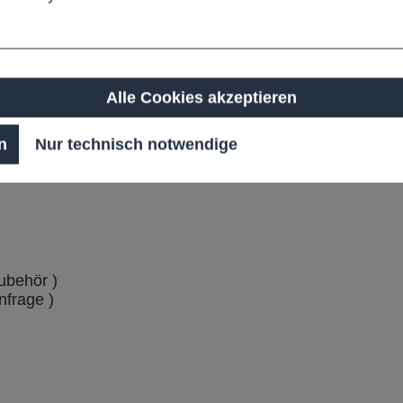
untainbikes
Alle Cookies akzeptieren
erung
n
Nur technisch notwendige
Zubehör )
nfrage )