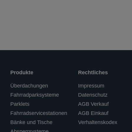
Produkte
Rechtliches
Kundenbewertungen und Erfahrungen zu
Überdachungen
Impressum
RASTI
Fahrradparksysteme
Datenschutz
%
100
SEHR GUT
Parklets
AGB Verkauf
Empfehlungen auf
ProvenExpert.com
5,00
/
4,67
Fahrradservicestationen
AGB Einkauf
Bänke und Tische
Verhaltenskodex
3
Absperrsysteme