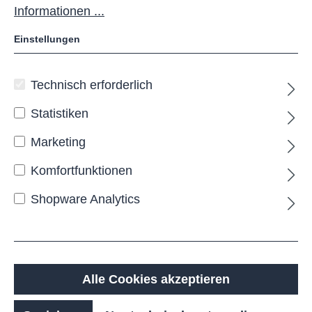
Informationen ...
Einstellungen
Technisch erforderlich
Statistiken
FELDA Sitzbank
Marketing
Die Produkte dieser Serie zeichnen sich durch ein
Komfortfunktionen
puristisches, robustes Erscheinungsbild aus.
Shopware Analytics
Sowohl die Unterkonstruktion als auch die
Belattung bestehen aus großzügig dimensionierten
Querschnitten und verleihen den Möbeln eine
kraftvolle, widerstandsfähige Ausstrahlung. Trotz
Alle Cookies akzeptieren
der massiven Bauweise bleibt der Sitzkomfort
erhalten – stabil und zugleich einladend.