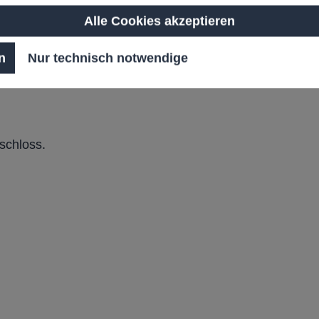
e mit Diebstahlsicherung
.
Alle Cookies akzeptieren
denronde aus
 Montagematerial).
n
Nur technisch notwendige
schloss.