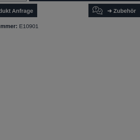
dukt Anfrage
➜ Zubehör
ummer:
E10901