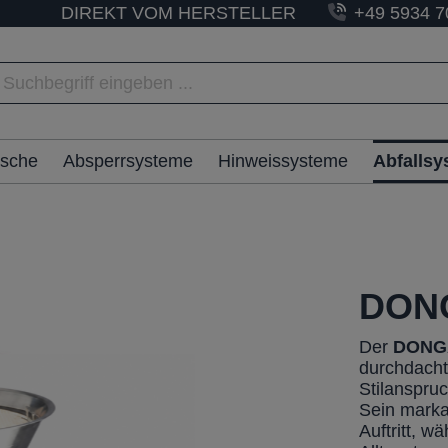
DIREKT VOM HERSTELLER
+49 5934 7
ische
Absperrsysteme
Hinweissysteme
Abfalls
DON
Der
DONG
durchdachte
Stilanspru
Sein marka
Auftritt, w