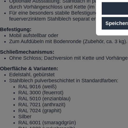
Optionale Ausstattung: Stahldach in passender Farb
durch Vorhängeschloss und Kette (im Lieferumfang)
Für eine besonders stabile Befestigung ist eine Bo
feuerverzinktem Stahlblech separat erhältlich (inkl.
Speicher
Befestigung:
Mobil aufstellbar oder
Zum Aufdübeln mit Bodenronde (Zubehör, ca. 3 kg).
Schließmechanismus:
Ohne Schloss; Dachversion mit Kette und Vorhänge
Oberfläche & Varianten:
Edelstahl, gebürstet
Stahlblech pulverbeschichtet in Standardfarben:
RAL 9016 (weiß)
RAL 3000 (feuerrot)
RAL 5010 (enzianblau)
RAL 7021 (anthrazit)
RAL 7024 (graphit)
Silber
RAL 6001 (smaragdgrün)