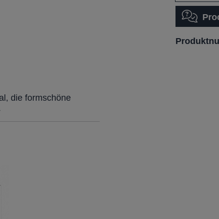
Pro
Produktn
nal, die formschöne
.