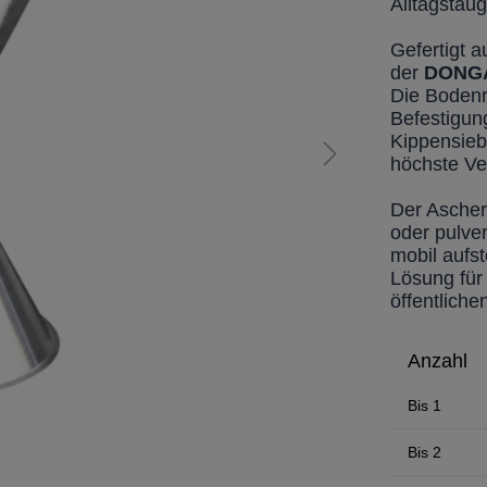
Alltagstaug
Gefertigt a
der
DONG
Die Bodenr
Befestigun
Kippensieb
höchste Ve
Der Ascher 
oder pulve
mobil aufs
Lösung für 
öffentlich
Anzahl
Bis
1
Bis
2