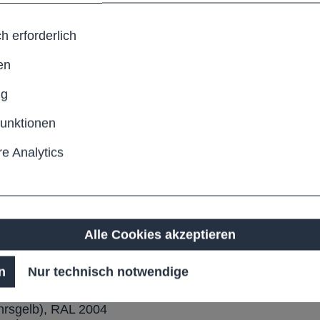
h erforderlich
en
Anzahl
ng
funktionen
Pro
e Analytics
Produktn
RASTI F
Alle Cookies akzeptieren
n
Nur technisch notwendige
-Gruppe I
hrsgelb), RAL 2004