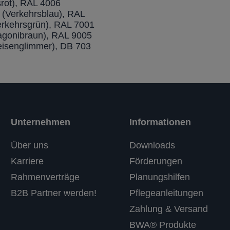
rot), RAL 4006
 (Verkehrsblau), RAL
erkehrsgrün), RAL 7001
hagonibraun), RAL 9005
eisenglimmer), DB 703
Unternehmen
Informationen
Über uns
Downloads
Karriere
Förderungen
Rahmenverträge
Planungshilfen
B2B Partner werden!
Pflegeanleitungen
Zahlung & Versand
BWA® Produkte