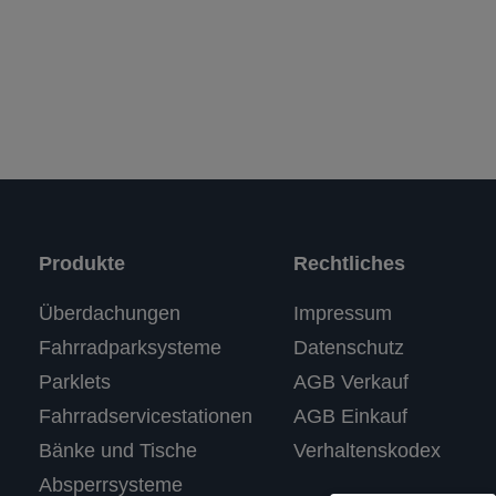
Produkte
Rechtliches
Kundenbewertungen und Erfahrungen zu
Überdachungen
Impressum
RASTI
Fahrradparksysteme
Datenschutz
%
100
SEHR GUT
Parklets
AGB Verkauf
Empfehlungen auf
ProvenExpert.com
5,00
/
4,67
Fahrradservicestationen
AGB Einkauf
Bänke und Tische
Verhaltenskodex
3
Absperrsysteme