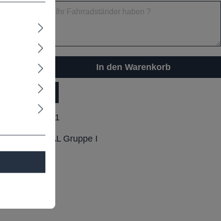
In den Warenkorb
dukt Anfrage
ummer:
F01011
arbtabelle RAL Gruppe I