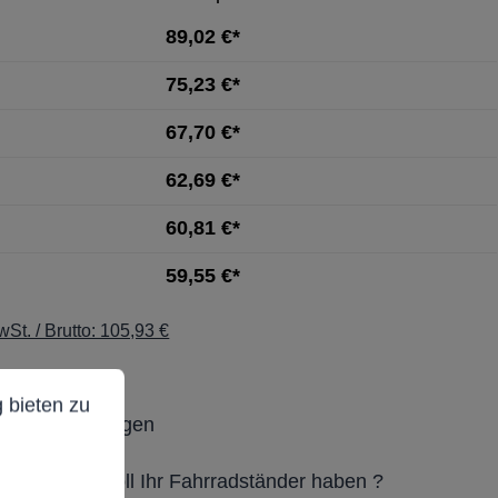
89,02 €*
75,23 €*
67,70 €*
62,69 €*
60,81 €*
59,55 €*
St. / Brutto: 105,93 €
ostenfrei
ieten zu können.
Mehr Informationen ...
 bieten zu
it: Projektbezogen
L-Farbton soll Ihr Fahrradständer haben ?