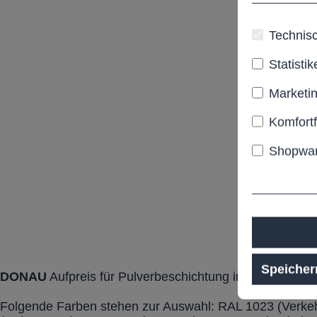
Technisc
Statistik
Marketi
Komfort
Shopwar
Speicher
DONAU
Aufpreis für Pulverbeschichtung in RASTI RAL
Folgende Farben stehen zur Auswahl: RAL 1023 (Verke