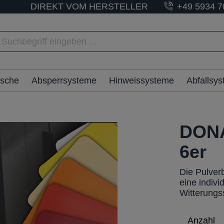
DIREKT VOM HERSTELLER
+49 5934 7
ische
Absperrsysteme
Hinweissysteme
Abfallsy
DONA
6er
Die Pulver
eine indivi
Witterungs
Anzahl