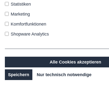
Alltagstauglichkeit.
Statistiken
Gefertigt aus robustem Stahl
Marketing
mit feuerverzinkter
Oberfläche bietet der
Komfortfunktionen
CONTAS
hohen Schutz vor
Shopware Analytics
Witterung und eine
langlebige Konstruktion. Mit
wählbaren Varianten, etwa
unterschiedlichen Volumina
oder
Oberflächenbeschichtungen,
Alle Cookies akzeptieren
lässt er sich flexibel an Ihren
Standort anpassen.
Speichern
Nur technisch notwendige
Montage und Ausstattung
sind auf die Nutzung im
öffentlichen Raum
ausgerichtet: Erhältlich als
Bodenbefestigung zum
Aufschrauben oder