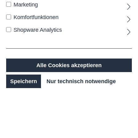
Marketing
Komfortfunktionen
Shopware Analytics
Alle Cookies akzeptieren
CESS, Fahruntersatz mit 5
Speichern
Nur technisch notwendige
Laufrollen, VA, 3,5 kg
Anzahl
Stückpreis
90,00 €*
Bis
1