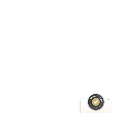
Folge uns:
RASTI GMBH
Unternehmen
Informationen
Produkte
Kundenbewertungen und Erfahrungen zu
RASTI
Rechtliches
SEHR GUT
%
100
Empfehlungen auf
ProvenExpert.com
5,00
/
4,67
3
Bewertungen auf ProvenExpert.com