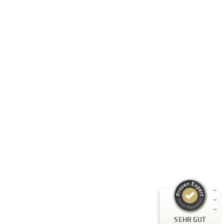
Folge uns:
RASTI GMBH
Unternehmen
Informationen
Produkte
Kundenbewertungen und Erfahrungen zu
RASTI
Rechtliches
SEHR GUT
%
100
Empfehlungen auf
ProvenExpert.com
5,00
/
4,67
3
Bewertungen auf ProvenExpert.com
SEHR GUT