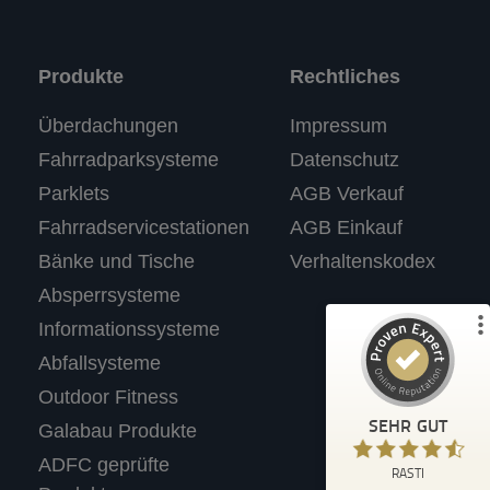
Produkte
Rechtliches
Kundenbewertungen und Erfahrungen zu
Überdachungen
Impressum
RASTI
Fahrradparksysteme
Datenschutz
%
100
SEHR GUT
Parklets
AGB Verkauf
Empfehlungen auf
ProvenExpert.com
5,00
/
4,67
Fahrradservicestationen
AGB Einkauf
Bänke und Tische
Verhaltenskodex
3
Absperrsysteme
Bewertungen auf ProvenExpert.com
Informationssysteme
Abfallsysteme
Profil ansehen
Outdoor Fitness
Erfahren Sie mehr über dieses Bewertungssiegel
SEHR GUT
Galabau Produkte
Anonym
ADFC geprüfte
4,40
RASTI
Wir tolle Produkte. Haben für unseren