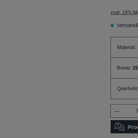
zzgl. 19% Mw
Versandk
Material:
Breite:
2
Querholm
Anzahl
Pro