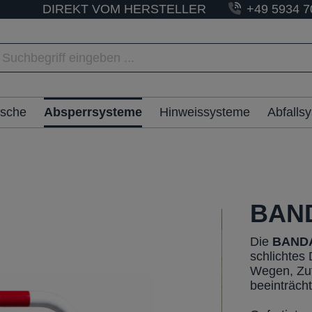
DIREKT VOM HERSTELLER
+49 5934 7
ische
Absperrsysteme
Hinweissysteme
Abfalls
BAN
Die
BAND
schlichtes 
Wegen, Zuf
beeinträcht