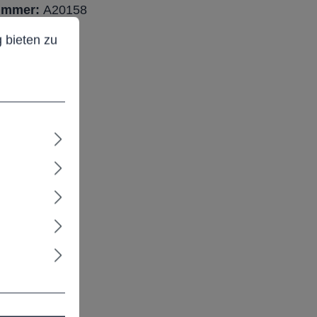
ummer:
A20158
ieten zu können.
Mehr Informationen ...
 bieten zu