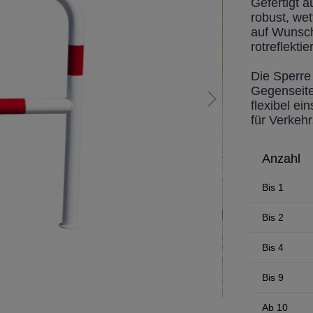
Gefertigt a
robust, we
auf Wunsch
rotreflekti
Die Sperre
Gegenseite
flexibel ei
für Verkeh
Anzahl
Bis
1
Bis
2
Bis
4
Bis
9
Ab
10