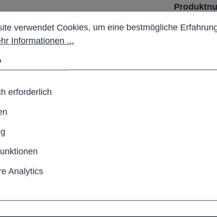
Produktn
stellungen
 verwendet Cookies, um eine bestmögliche Erfahrung b
ite verwendet Cookies, um eine bestmögliche Erfahrung
hr Informationen ...
n
lkonstruktion, flexible
h erforderlich
en
in Wegenutzung gedacht
ng
funktionen
e Analytics