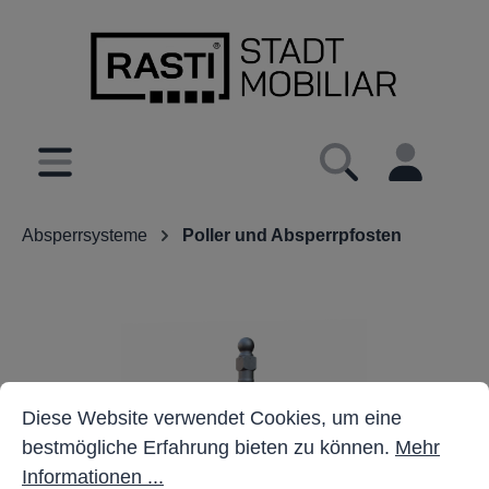
inhalt springen
Absperrsysteme
Poller und Absperrpfosten
Cookie-Voreinstellungen
Diese Website verwendet Cookies, um eine bestmöglich
Diese Website verwendet Cookies, um eine
bestmögliche Erfahrung bieten zu können.
Mehr
Informationen ...