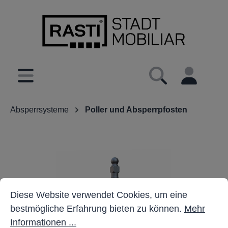
inhalt springen
Absperrsysteme
Poller und Absperrpfosten
Cookie-Voreinstellungen
Diese Website verwendet Cookies, um eine bestmöglich
Diese Website verwendet Cookies, um eine
bestmögliche Erfahrung bieten zu können.
Mehr
Informationen ...