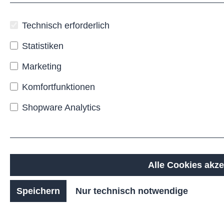
Befestigungs-
und
Technisch erforderlich
Ausstattungsvarianten:
Wahlweise
Statistiken
zur
Bodenverankerung,
Marketing
mit
oder
Komfortfunktionen
ohne
Ascher-
Shopware Analytics
Einsatz
und in
unterschiedlichen
Farb-
oder
Oberflächenoptionen
Alle Cookies akze
lieferbar.
Damit
Speichern
Nur technisch notwendige
ist er
eine
flexible,