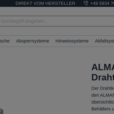
DIREKT VOM HERSTELLER
+49 5934 7
ische
Absperrsysteme
Hinweissysteme
Abfallsy
ALMA
Drah
Der Drahtko
den ALMANZ
übersichtli
Behälters 