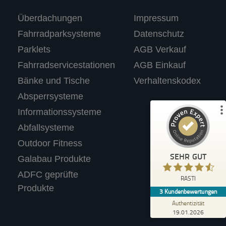
Kundenbewertungen und Erfahrungen zu
Überdachungen
Impressum
RASTI
Fahrradparksysteme
Datenschutz
%
100
SEHR GUT
Parklets
AGB Verkauf
Empfehlungen auf
ProvenExpert.com
5,00
/
4,67
Fahrradservicestationen
AGB Einkauf
Bänke und Tische
Verhaltenskodex
3
Absperrsysteme
Bewertungen auf ProvenExpert.com
Informationssysteme
Abfallsysteme
Profil ansehen
Outdoor Fitness
Erfahren Sie mehr über dieses Bewertungssiegel
SEHR GUT
Galabau Produkte
Anonym
ADFC geprüfte
4,40
RASTI
Wir tolle Produkte. Haben für unseren
Produkte
3
Kundenbewertungen
Supermarkt einen Fahrradständer mit
Werbetafel gekauft.
Authentizität
19.01.2026