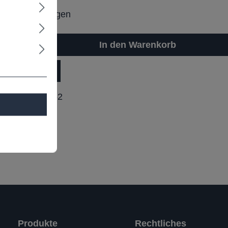
it: Projektbezogen
In den Warenkorb
dukt Anfrage
ummer:
E10252
Produkte
Rechtliches